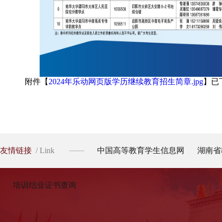
附件【
2024年乐动网页版学历继续教育招生简章.jpg
】已
友情链接
/ Link
中国高等教育学生信息网
湖南省
培训结业证书查询