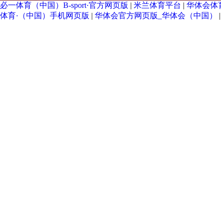
必一体育（中国）B-sport·官方网页版
|
米兰体育平台
|
华体会体育
体育·（中国）手机网页版
|
华体会官方网页版_华体会（中国）
|