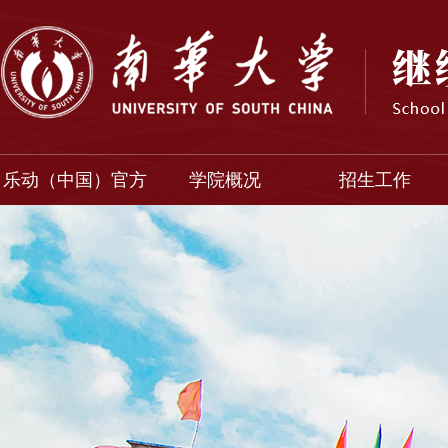
乐动（中国）官方
学院概况
招生工作
入口