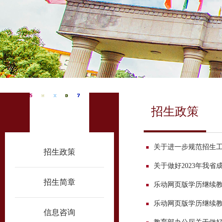
招生政策
招生工作
关于进一步规范招生
招生政策
关于做好2023年我
招生简章
乐动网页版学历继续教
乐动网页版学历继续教
信息咨询