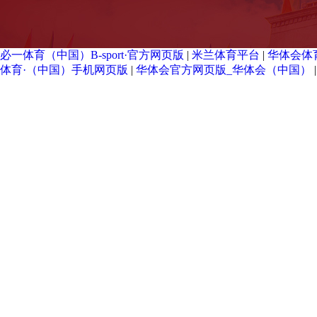
必一体育（中国）B-sport·官方网页版
|
米兰体育平台
|
华体会体育
体育·（中国）手机网页版
|
华体会官方网页版_华体会（中国）
|