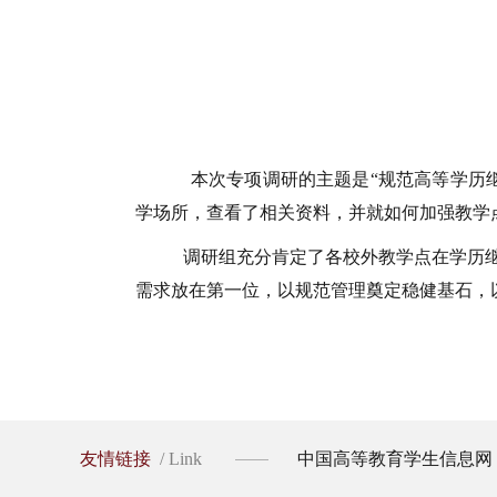
本次专项调研的主题是
“规范高等学历
学场所，查看了相关资料，并就如何加强教学
调研组充分肯定了各校外教学点在学历
需求放在第一位，以规范管理奠定稳健基石，
友情链接
/ Link
中国高等教育学生信息网