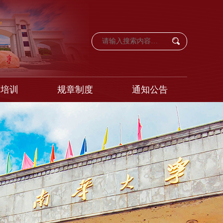
育培训
规章制度
通知公告